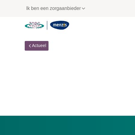
Links
Ik ben een zorgaanbieder
voor
snelle
navigatie
Actueel
Planbare logeerzorg
Menzis Zorgkantoor, zorgaanbieders en gemeenten s