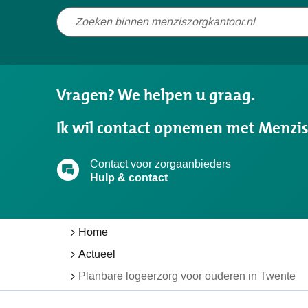
Niet
gevonden
wat
u
Vragen? We helpen u graag.
zocht?
Ik wil contact opnemen met Menzi
Contact voor zorgaanbieders
Hulp & contact
Home
Actueel
Planbare logeerzorg voor ouderen in Twente