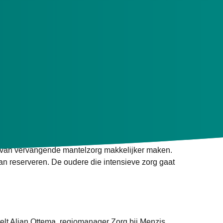
 Voor ouderen in Twente met een intensieve
ndersteunen en beter zicht krijgen op de behoefte
r tijd heeft om even op adem te komen. Het vinden
 van vervangende mantelzorg makkelijker maken.
kan reserveren. De oudere die intensieve zorg gaat
telt Aljan Ottema, regiomanager Zorg bij Menzis