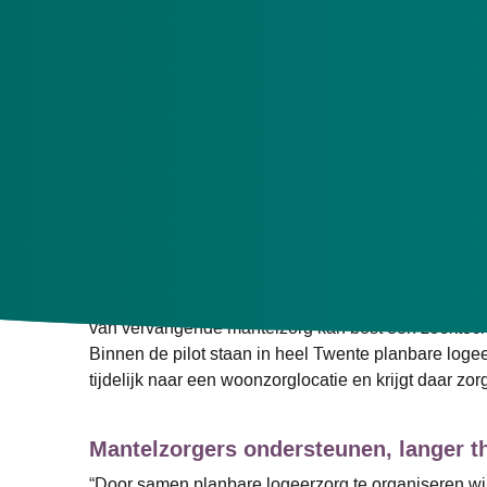
Menzis Zorgkantoor is in samenwerking met zorgaan
zorgvraag kan een logeerbed worden gereserveerd in
aan logeerzorg. De pilot loopt van 1 februari 2024 to
Vervangende mantelzorg door planbar
Logeerzorg is een vorm van respijtzorg. Dit is een 
van vervangende mantelzorg kan best een zoektoch
Binnen de pilot staan in heel Twente planbare logee
tijdelijk naar een woonzorglocatie en krijgt daar zo
Mantelzorgers ondersteunen, langer t
“Door samen planbare logeerzorg te organiseren wil