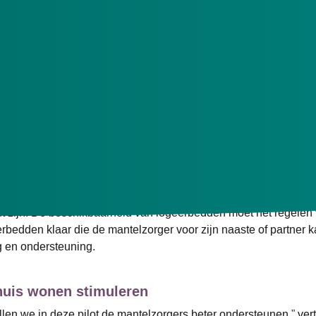
bieders en 14 Twentse gemeenten de pilot Logeerzorg gestart.
 een woonzorglocatie. Het doel van de pilot is mantelzorgers o
t 1 februari 2025.
e logeerbedden
tijdelijke en volledige overname van zorg, zodat de mantelzorge
t zijn. De beschikbaarheid van logeerbedden moet het regelen
rbedden klaar die de mantelzorger voor zijn naaste of partner 
rg en ondersteuning.
huis wonen stimuleren
len we in deze pilot de mantelzorgers beter ondersteunen,” ver