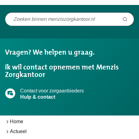
Niet
gevonden
wat
u
Vragen? We helpen u graag.
zocht?
Ik wil contact opnemen met Menzis
Zorgkantoor
Contact voor zorgaanbieders
Hulp & contact
Home
Actueel