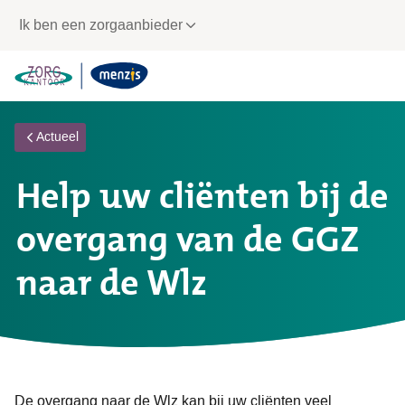
Links
Ik ben een zorgaanbieder
voor
snelle
navigatie
Actueel
Help uw cliënten bij de
overgang van de GGZ
naar de Wlz
De overgang naar de Wlz kan bij uw cliënten veel