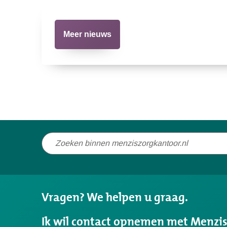
Meer nieuws
Niet
gevonden
wat
u
Vragen? We helpen u graag.
zocht?
Ik wil contact opnemen met Menzi