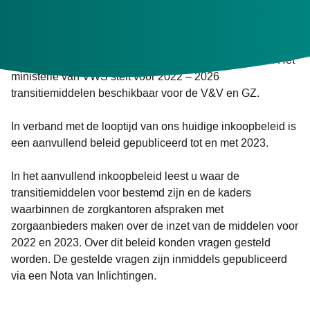
regionale samenwerking, het bevorderen van technologie
en innovatie en het scheiden van wonen en zorg. Een
omslag naar anders werken is nodig. Het realiseren van
deze veranderingen en besparingen gaat niet vanzelf. Het
ministerie van VWS stelt voor 2022 – 2026
transitiemiddelen beschikbaar voor de V&V en GZ.
In verband met de looptijd van ons huidige inkoopbeleid is
een aanvullend beleid gepubliceerd tot en met 2023.
In het aanvullend inkoopbeleid leest u waar de
transitiemiddelen voor bestemd zijn en de kaders
waarbinnen de zorgkantoren afspraken met
zorgaanbieders maken over de inzet van de middelen voor
2022 en 2023. Over dit beleid konden vragen gesteld
worden. De gestelde vragen zijn inmiddels gepubliceerd
via een Nota van Inlichtingen.