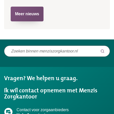
Meer nieuws
Niet
gevonden
wat
u
Vragen? We helpen u graag.
zocht?
Ik wil contact opnemen met Menzis
Zorgkantoor
Contact voor zorgaanbieders