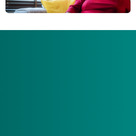
Op 8 augustus jl. heeft Menzis het aanvullend
inkoopbeleid transitiemiddelen 2022-2023
gepubliceerd. Hierover bent u via een mailing
geïnformeerd. In dit bericht even de belangrijkste
informatie en data bij elkaar.
In het coalitieakkoord ‘omzien naar elkaar, vooruitkijken
naar de toekomst’ 2021-2025, staan een aantal
maatregelen die nodig zijn om kwalitatief goede zorg
organiseerbaar, betaalbaar en toegankelijk te houden. Er
liggen uitdagingen op het terrein van arbeidsmarkt,