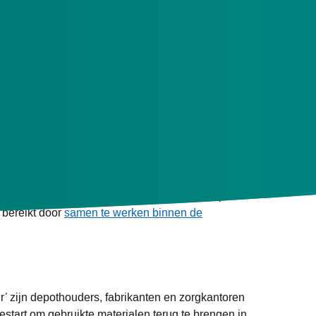
-uitstoot van hulpmiddelen te verminderen. Menzis
oordelijkheid op het gebied van duurzaamheid. Zij
jkse praktijk in de branche. Op dit moment wordt
rden hergebruikt. Dit zijn cijfers om trots op te
 bereikt door
samen te werken binnen de
ir’ zijn depothouders, fabrikanten en zorgkantoren
start om gebruikte materialen terug te brengen in