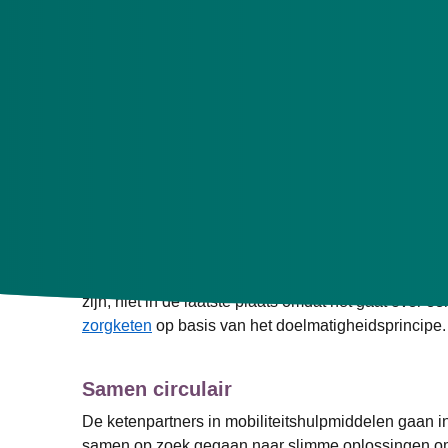
Ketenpartners in mobiliteitshulpmiddelen zetten bi
Zorgkantoor ondersteunt dit initiatief.
Mobiliteitshulpmiddel duurzaam
Ketenpartners in mobiliteitshulpmiddelen voor lang
behoren zelfs tot de koplopers in circulariteit. Het 
minimaal 80% van de rolstoelen binnen Wlz-instelling
zijn, niet in de laatste plaats omdat het gaat over
zorgketen
op basis van het doelmatigheidsprincipe.
Samen circulair
De ketenpartners in mobiliteitshulpmiddelen gaan in
samen op zoek gegaan naar slimme oplossingen om de