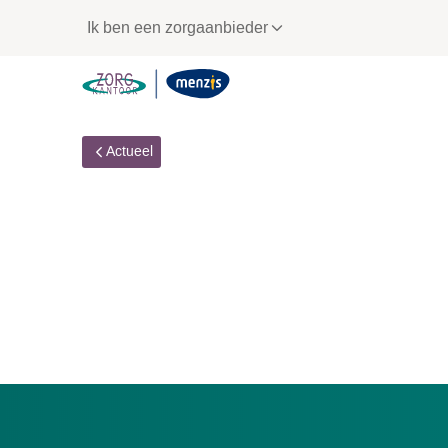
Links
Ik ben een zorgaanbieder
voor
snelle
navigatie
Actueel
Samen Circulair: Men
hulpmiddelen herge