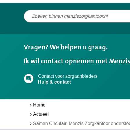
Niet
gevonden
wat
u
Vragen? We helpen u graag.
zocht?
Ik wil contact opnemen met Menzi
Contact voor zorgaanbieders
Hulp & contact
Home
Actueel
Samen Circulair: Menzis Zorgkantoor ondersteun