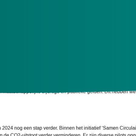
nnen het initiatief ‘Samen Circulair’ nieuwe stappen om de CO2
durige zorg (Wlz) nemen al jaren hun maatschappelijke verantw
herverstrekken van rolstoelen, scootmobielen en fietsen is dageli
en herverstrekt. Een rolstoel kan bijvoorbeeld tot wel 15 keer wo
 een maatschappelijke bijdrage en publieke gelden. Dit hebben we
 2024 nog een stap verder. Binnen het initiatief ‘Samen Circula
 CO2-uitstoot verder verminderen. Er zijn diverse pilots opge