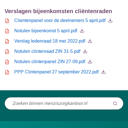
Verslagen bijeenkomsten cliëntenraden
Icon file type-pdf
Clientenpanel voor de deelnemers 5 april.pdf
Icon file type-pdf
Notulen bijeenkomst 5 april.pdf
Icon file type-pdf
Verslag ledenraad 18 mei 2022.pdf
Icon file type-pdf
Notulen clintenraad ZIN 31-5.pdf
Icon file type-pdf
Notulen clintenpanel ZIN 27-09.pdf
Icon file type-pdf
PPP Clintenpanel 27 september 2022.pdf
Niet
gevonden
wat
u